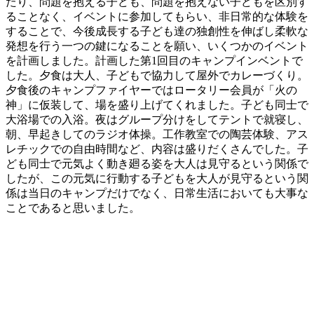
たり、問題を抱える子ども、問題を抱えない子どもを区別す
ることなく、イベントに参加してもらい、非日常的な体験を
することで、今後成長する子ども達の独創性を伸ばし柔軟な
発想を行う一つの鍵になることを願い、いくつかのイベント
を計画しました。計画した第1回目のキャンプインベントで
した。夕食は大人、子どもで協力して屋外でカレーづくり。
夕食後のキャンプファイヤーではロータリー会員が「火の
神」に仮装して、場を盛り上げてくれました。子ども同士で
大浴場での入浴。夜はグループ分けをしてテントで就寝し、
朝、早起きしてのラジオ体操。工作教室での陶芸体験、アス
レチックでの自由時間など、内容は盛りだくさんでした。子
ども同士で元気よく動き廻る姿を大人は見守るという関係で
したが、この元気に行動する子どもを大人が見守るという関
係は当日のキャンプだけでなく、日常生活においても大事な
ことであると思いました。