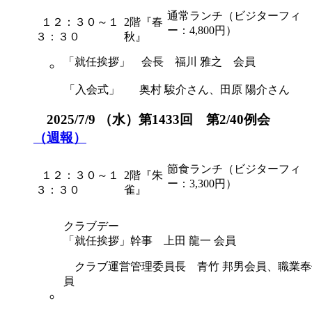
通常ランチ（ビジターフィ
１２：３０～１
2階『春
ー：4,800円）
３：３０
秋』
「就任挨拶」 会長 福川 雅之 会員
「入会式」 奥村 駿介さん、田原 陽介さん
2025/7/9 （水）第1433回 第2/40例会
（週報）
節食ランチ（ビジターフィ
１２：３０～１
2階『朱
ー：3,300円）
３：３０
雀』
クラブデー
「就任挨拶」幹事 上田 龍一 会員
クラブ運営管理委員長 青竹 邦男会員、職業奉