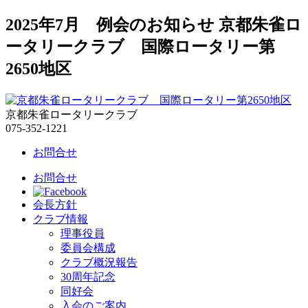
2025年7月 例会のお知らせ 京都朱雀ロ
ータリークラブ 国際ロータリー第
2650地区
京都朱雀ロータリークラブ
075-352-1221
お問合せ
お問合せ
会長方針
クラブ情報
理事役員
委員会構成
クラブ概況報告
30周年記念
同好会
入会のご案内