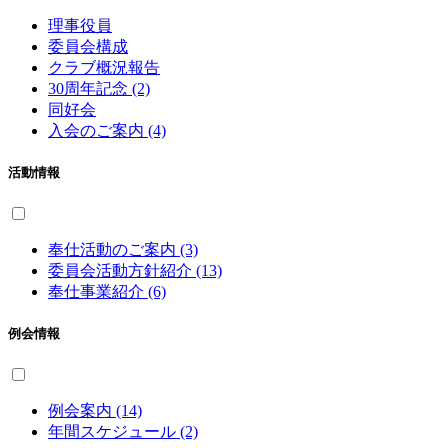
理事役員
委員会構成
クラブ概況報告
30周年記念 (2)
同好会
入会のご案内 (4)
活動情報
奉仕活動のご案内 (3)
委員会活動方針紹介 (13)
奉仕事業紹介 (6)
例会情報
例会案内 (14)
年間スケジュール (2)