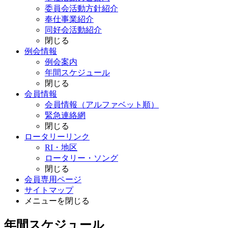
委員会活動方針紹介
奉仕事業紹介
同好会活動紹介
閉じる
例会情報
例会案内
年間スケジュール
閉じる
会員情報
会員情報（アルファベット順）
緊急連絡網
閉じる
ロータリーリンク
RI・地区
ロータリー・ソング
閉じる
会員専用ページ
サイトマップ
メニューを閉じる
年間スケジュール