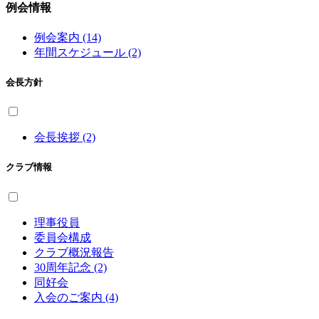
例会情報
例会案内 (14)
年間スケジュール (2)
会長方針
会長挨拶 (2)
クラブ情報
理事役員
委員会構成
クラブ概況報告
30周年記念 (2)
同好会
入会のご案内 (4)