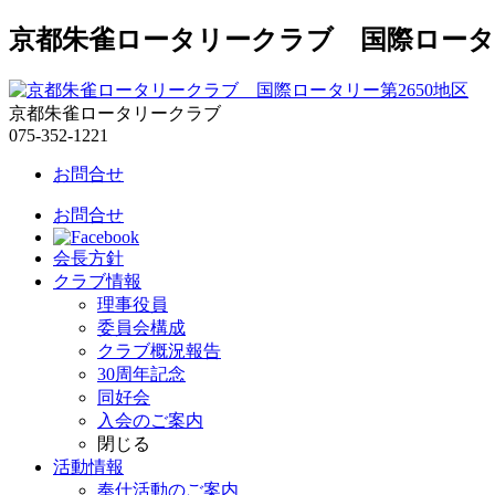
京都朱雀ロータリークラブ 国際ロータリ
京都朱雀ロータリークラブ
075-352-1221
お問合せ
お問合せ
会長方針
クラブ情報
理事役員
委員会構成
クラブ概況報告
30周年記念
同好会
入会のご案内
閉じる
活動情報
奉仕活動のご案内