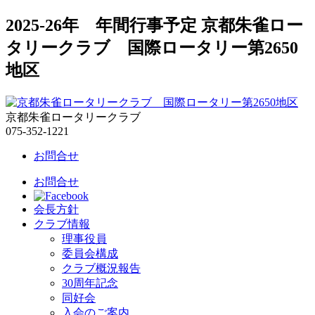
2025-26年 年間行事予定 京都朱雀ロー
タリークラブ 国際ロータリー第2650
地区
京都朱雀ロータリークラブ
075-352-1221
お問合せ
お問合せ
会長方針
クラブ情報
理事役員
委員会構成
クラブ概況報告
30周年記念
同好会
入会のご案内